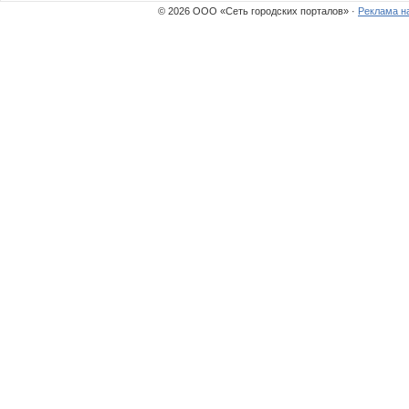
Natalia MARE
Natus-k
© 2026 ООО «Сеть городских порталов» ·
Реклама н
Phobos!
Procurat
Ronyn
Rust
Sivka
Stainles
VitaraVOD
Zlodey 