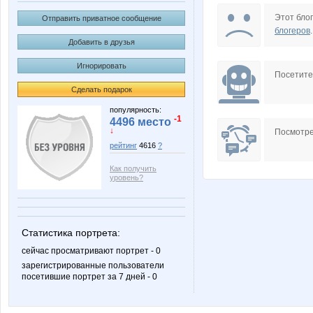
Aneurysm
Arabik
Этот блог
Отправить приватное сообщение
блогеров
.
Добавить в друзья
Игнорировать
Chad
CrazzzyPar
Посетит
Сделать подарок
популярность:
-1
4496 место
Faivish
Flanker
↓
Посмотре
рейтинг
4616
?
Как получить
уровень?
Innocent Vatrou
Jaguar-
Статистика портрета:
сейчас просматривают портрет - 0
MaRinaN
Marlbor
зарегистрированные пользователи
посетившие портрет за 7 дней - 0